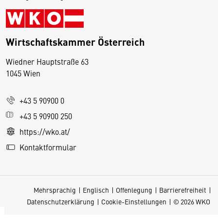
Wirtschaftskammer Österreich
Wiedner Hauptstraße 63
D
1045 Wien
i
e
+43 5 90900 0
s
e
+43 5 90900 250
S
https://wko.at/
e
Kontaktformular
it
e
v
Mehrsprachig
Englisch
Offenlegung
Barrierefreiheit
e
Datenschutzerklärung
Cookie-Einstellungen
© 2026 WKO
r