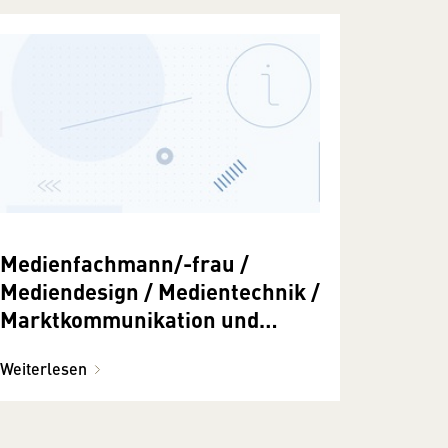
Medienfachmann/-frau /
Mediendesign / Medientechnik /
Marktkommunikation und
Werbung (gilt für den
Weiterlesen
Lehreintritt vor dem 1.6.2018)