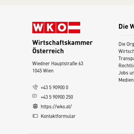
Die 
Wirtschaftskammer
Die Org
Österreich
Wirtsc
D
Transp
Wiedner Hauptstraße 63
i
Rechtl
1045 Wien
Jobs u
e
Medien
s
+43 5 90900 0
e
+43 5 90900 250
S
e
https://wko.at/
it
Kontaktformular
e
v