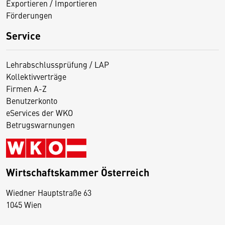
Exportieren / Importieren
Förderungen
Service
Lehrabschlussprüfung / LAP
Kollektivverträge
Firmen A-Z
Benutzerkonto
eServices der WKO
Betrugswarnungen
Wirtschaftskammer Österreich
Wiedner Hauptstraße 63
D
1045 Wien
i
e