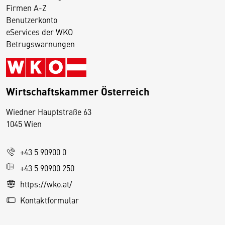
Firmen A-Z
Benutzerkonto
eServices der WKO
Betrugswarnungen
Wirtschaftskammer Österreich
Wiedner Hauptstraße 63
D
1045 Wien
i
e
+43 5 90900 0
s
e
+43 5 90900 250
S
https://wko.at/
e
Kontaktformular
it
e