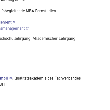
ufsbegleitende MBA Fernstudien
gement
onsmanagement
Hochschullehrgang (Akademischer Lehrgang)
 GmbH
:
Qualitätsakademie des Fachverbandes
BIT)