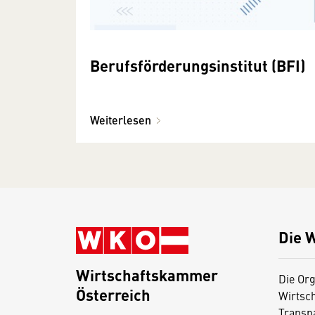
Berufsförderungsinstitut (BFI)
Weiterlesen
Die 
Wirtschaftskammer
Die Org
Österreich
Wirtsc
D
Transp