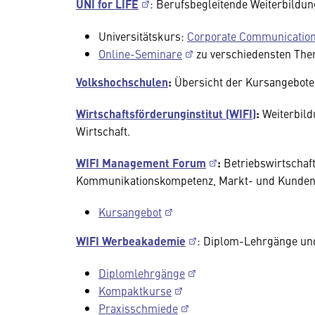
UNI for LIFE
: Berufsbegleitende Weiterbildung
Universitätskurs:
Corporate Communicatio
Online-Seminare
zu verschiedensten Th
Volkshochschulen
:
Übersicht der Kursangebote
Wirtschaftsförderunginstitut (WIFI)
:
Weiterbild
Wirtschaft.
WIFI Management Forum
:
Betriebswirtschaf
Kommunikationskompetenz, Markt- und Kunde
Kursangebot
WIFI Werbeakademie
: Diplom-Lehrgänge un
Diplomlehrgänge
Kompaktkurse
Praxisschmiede