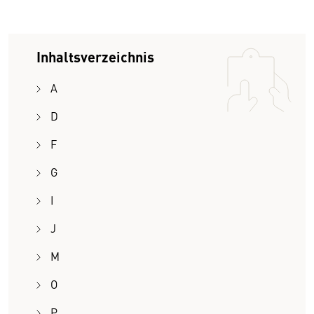
Inhaltsverzeichnis
A
D
F
G
I
J
M
O
P