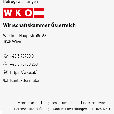
Betrugswarnungen
Wirtschaftskammer Österreich
Wiedner Hauptstraße 63
D
1045 Wien
i
e
+43 5 90900 0
s
e
+43 5 90900 250
S
https://wko.at/
e
Kontaktformular
it
e
v
Mehrsprachig
Englisch
Offenlegung
Barrierefreiheit
e
Datenschutzerklärung
Cookie-Einstellungen
© 2026 WKO
r