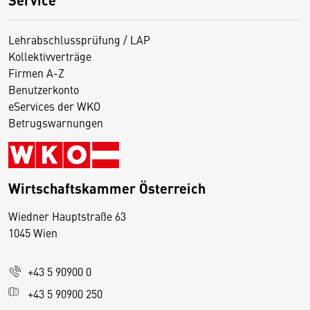
Lehrabschlussprüfung / LAP
Kollektivverträge
Firmen A-Z
Benutzerkonto
eServices der WKO
Betrugswarnungen
Wirtschaftskammer Österreich
Wiedner Hauptstraße 63
D
1045 Wien
i
e
+43 5 90900 0
s
e
+43 5 90900 250