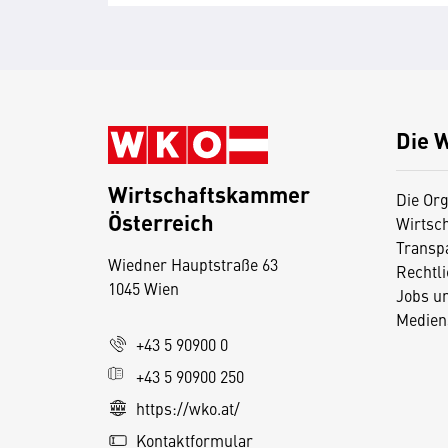
Die 
Wirtschaftskammer
Die Org
Österreich
Wirtsc
D
Transp
Wiedner Hauptstraße 63
i
Rechtl
1045 Wien
Jobs u
e
Medien
s
+43 5 90900 0
e
+43 5 90900 250
S
e
https://wko.at/
it
Kontaktformular