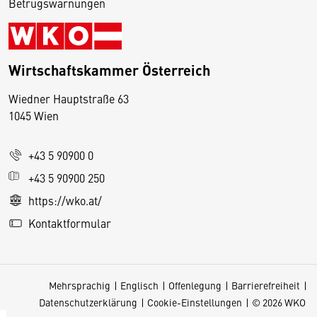
Betrugswarnungen
Wirtschaftskammer Österreich
Wiedner Hauptstraße 63
D
1045 Wien
i
e
+43 5 90900 0
s
e
+43 5 90900 250
S
https://wko.at/
e
Kontaktformular
it
e
v
Mehrsprachig
Englisch
Offenlegung
Barrierefreiheit
e
Datenschutzerklärung
Cookie-Einstellungen
© 2026 WKO
r