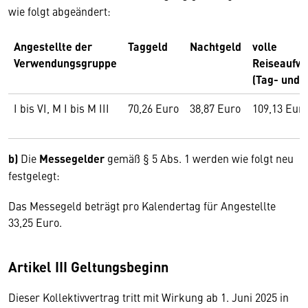
wie folgt abgeändert:
Angestellte der
Taggeld
Nachtgeld
volle
Verwendungsgruppe
Reiseaufw
(Tag- und 
I bis VI, M I bis M III
70,26 Euro
38,87 Euro
109,13 Eur
b)
Die
Messegelder
gemäß § 5 Abs. 1 werden wie folgt neu
festgelegt:
Das Messegeld beträgt pro Kalendertag für Angestellte
33,25 Euro.
Artikel III Geltungsbeginn
Dieser Kollektivvertrag tritt mit Wirkung ab 1. Juni 2025 in