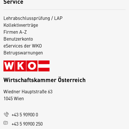
Service
Lehrabschlussprüfung / LAP
Kollektivverträge
Firmen A-Z
Benutzerkonto
eServices der WKO
Betrugswarnungen
Wirtschaftskammer Österreich
Wiedner Hauptstraße 63
D
1045 Wien
i
e
+43 5 90900 0
s
e
+43 5 90900 250