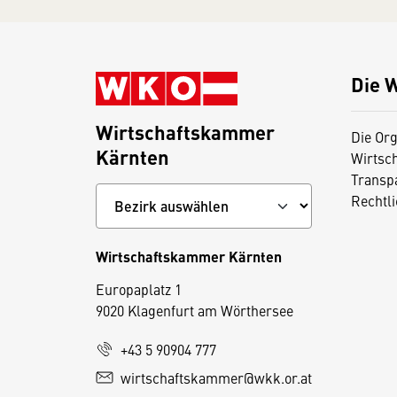
Die 
Wirtschaftskammer
Die Org
Kärnten
Wirtsc
Transp
Rechtl
Wirtschaftskammer Kärnten
Europaplatz 1
9020 Klagenfurt am Wörthersee
+43 5 90904 777
wirtschaftskammer@wkk.or.at
D