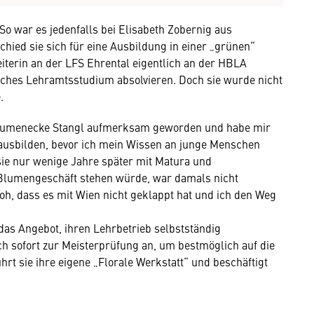
o war es jedenfalls bei Elisabeth Zobernig aus
ied sie sich für eine Ausbildung in einer „grünen“
terin an der LFS Ehrental eigentlich an der HBLA
iches Lehramtsstudium absolvieren. Doch sie wurde nicht
.
er Blumenecke Stangl aufmerksam geworden und habe mir
n ausbilden, bevor ich mein Wissen an junge Menschen
sie nur wenige Jahre später mit Matura und
 Blumengeschäft stehen würde, war damals nicht
roh, dass es mit Wien nicht geklappt hat und ich den Weg
as Angebot, ihren Lehrbetrieb selbstständig
ch sofort zur Meisterprüfung an, um bestmöglich auf die
führt sie ihre eigene „Florale Werkstatt“ und beschäftigt