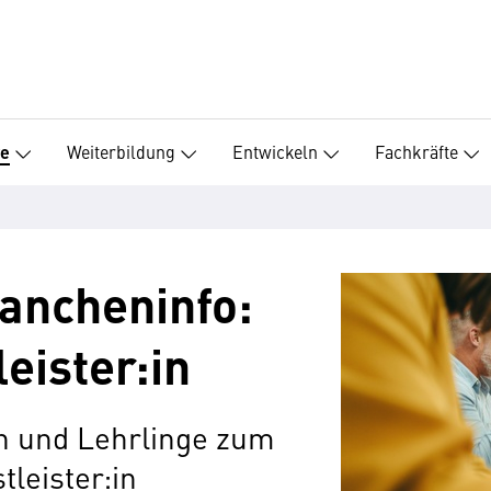
Weiterbildung
Entwickeln
Fachkräfte
re
ancheninfo:
eister:in
en und Lehrlinge zum
leister:in