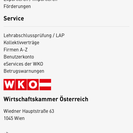
Förderungen
Service
Lehrabschlussprüfung / LAP
Kollektivverträge
Firmen A-Z
Benutzerkonto
eServices der WKO
Betrugswarnungen
Wirtschaftskammer Österreich
Wiedner Hauptstraße 63
D
1045 Wien
i
e