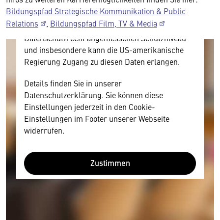
und Nutzerverhalten mitunter mit US-
Bildungspfad Strategische Kommunikation & Public
amerikanischen Anbietern austauscht.
Relations
,
Bildungspfad Film, TV & Media
Diese Daten unterliegen keinem dem EU-
Datenschutzrecht angemessenen Schutzniveau
und insbesondere kann die US-amerikanische
Regierung Zugang zu diesen Daten erlangen.
Details finden Sie in unserer
Datenschutzerklärung. Sie können diese
Einstellungen jederzeit in den Cookie-
Einstellungen im Footer unserer Webseite
widerrufen.
Zustimmen