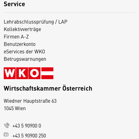
Service
Lehrabschlussprüfung / LAP
Kollektivverträge
Firmen A-Z
Benutzerkonto
eServices der WKO
Betrugswarnungen
Wirtschaftskammer Österreich
Wiedner Hauptstraße 63
D
1045 Wien
i
e
+43 5 90900 0
s
e
+43 5 90900 250