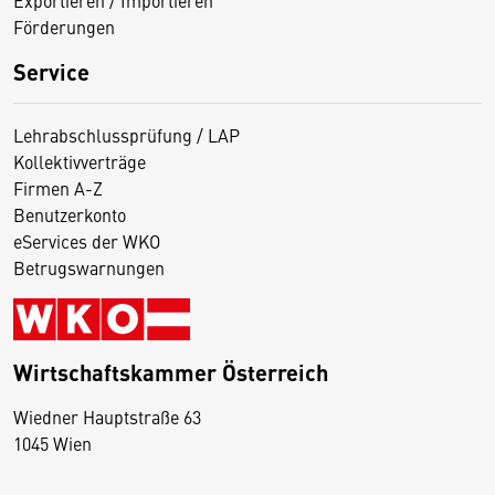
Exportieren / Importieren
Förderungen
Service
Lehrabschlussprüfung / LAP
Kollektivverträge
Firmen A-Z
Benutzerkonto
eServices der WKO
Betrugswarnungen
Wirtschaftskammer Österreich
Wiedner Hauptstraße 63
D
1045 Wien
i
e