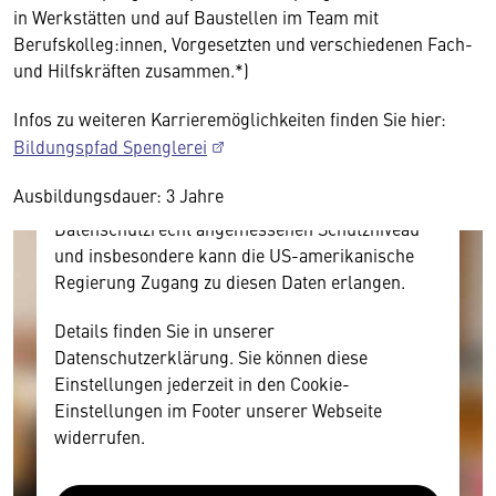
in Werkstätten und auf Baustellen im Team mit
Hier würden wir Ihnen gerne einen externen
Berufskolleg:innen, Vorgesetzten und verschiedenen Fach-
Inhalt anzeigen. Dafür benötigen wir allerdings
und Hilfskräften zusammen.*)
Ihre Zustimmung, da Ihr Browser
Infos zu weiteren Karrieremöglichkeiten finden Sie hier:
personenbezogene technische Daten zu Geräten
Bildungspfad Spenglerei
und Nutzerverhalten mitunter mit US-
amerikanischen Anbietern austauscht.
Ausbildungsdauer: 3 Jahre
Diese Daten unterliegen keinem dem EU-
Datenschutzrecht angemessenen Schutzniveau
und insbesondere kann die US-amerikanische
Regierung Zugang zu diesen Daten erlangen.
Details finden Sie in unserer
Datenschutzerklärung. Sie können diese
Einstellungen jederzeit in den Cookie-
Einstellungen im Footer unserer Webseite
widerrufen.