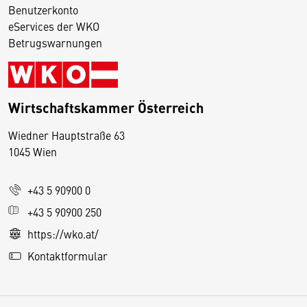
Benutzerkonto
eServices der WKO
Betrugswarnungen
Wirtschaftskammer Österreich
Wiedner Hauptstraße 63
D
1045 Wien
i
e
+43 5 90900 0
s
e
+43 5 90900 250
S
https://wko.at/
e
Kontaktformular
it
e
v