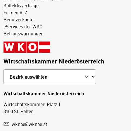
Kollektivverträge
Firmen A-Z
Benutzerkonto
eServices der WKO
Betrugswarnungen
Wirtschaftskammer Niederösterreich
Wirtschaftskammer Niederösterreich
Wirtschaftskammer-Platz 1
D
3100 St. Pölten
i
wknoe@wknoe.at
e