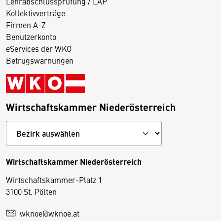
Lehrabschlussprüfung / LAP
Kollektivverträge
Firmen A-Z
Benutzerkonto
eServices der WKO
Betrugswarnungen
Wirtschaftskammer Niederösterreich
Wirtschaftskammer Niederösterreich
Wirtschaftskammer-Platz 1
D
3100 St. Pölten
i
wknoe@wknoe.at
e