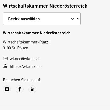
Wirtschaftskammer Niederösterreich
Wirtschaftskammer Niederösterreich
Wirtschaftskammer-Platz 1
D
3100 St. Pölten
i
wknoe@wknoe.at
e
https://wko.at/noe
s
e
Besuchen Sie uns auf:
S
e
it
e
v