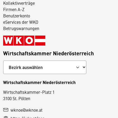
Kollektivverträge
Firmen A-Z
Benutzerkonto
eServices der WKO
Betrugswarnungen
Wirtschaftskammer Niederösterreich
Wirtschaftskammer Niederösterreich
Wirtschaftskammer-Platz 1
D
3100 St. Pölten
i
wknoe@wknoe.at
e