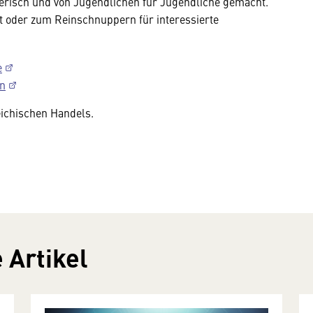
elerisch und von Jugendlichen für Jugendliche gemacht.
ht oder zum Reinschnuppern für interessierte
e
en
eichischen Handels.
 Artikel