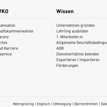
WKO
Wissen
anisation
Unternehmen gründen
haftskammerwahlen
Lehrling ausbilden
arenz
1. Mitarbeiter:in
iches
Allgemeine Geschäftsbedingu
nd Karriere
AGB
service
Dienstverhältnis beenden
Exportieren / Importieren
Förderungen
Mehrsprachig
Englisch
Offenlegung
Barrierefreiheit
Dat