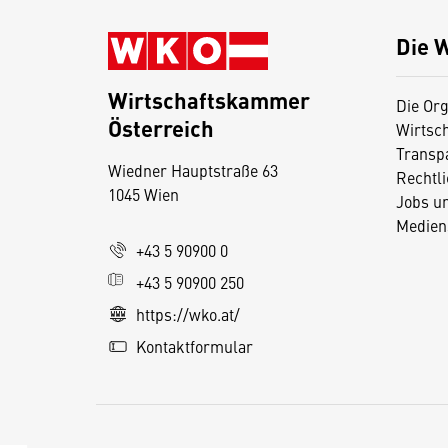
Die 
Wirtschaftskammer
Die Org
Österreich
Wirtsc
D
Transp
Wiedner Hauptstraße 63
i
Rechtl
1045 Wien
Jobs u
e
Medien
s
+43 5 90900 0
e
+43 5 90900 250
S
e
https://wko.at/
it
Kontaktformular
e
v
e
r