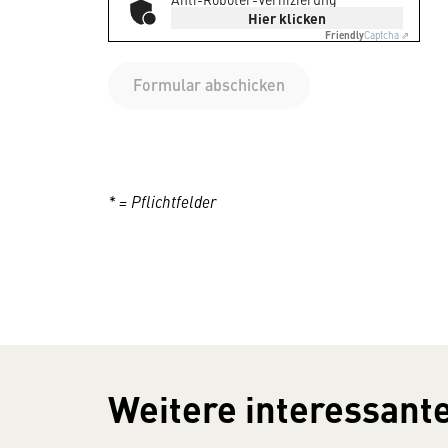
Hier klicken
Friendly
Captcha ⇗
Formular abschicken
* = Pflichtfelder
Weitere interessante