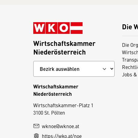
Die 
Wirtschaftskammer
Die Org
Niederösterreich
Wirtsc
Transp
Rechtl
Jobs & 
Wirtschaftskammer
Niederösterreich
D
Wirtschaftskammer-Platz 1
3100 St. Pölten
i
e
wknoe@wknoe.at
s
https://wko.at/noe