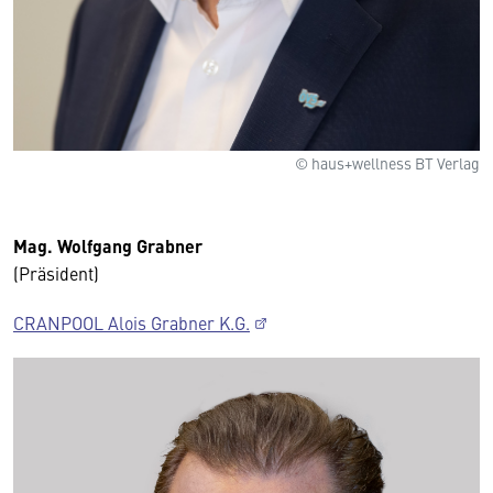
© haus+wellness BT Verlag
Mag. Wolfgang Grabner
(Präsident)
CRANPOOL Alois Grabner K.G.