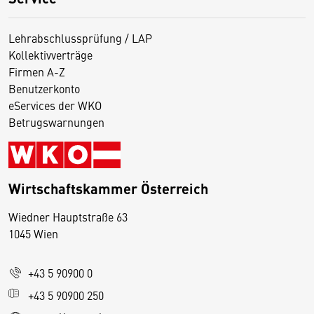
Lehrabschlussprüfung / LAP
Kollektivverträge
Firmen A-Z
Benutzerkonto
eServices der WKO
Betrugswarnungen
Wirtschaftskammer Österreich
Wiedner Hauptstraße 63
D
1045 Wien
i
e
+43 5 90900 0
s
e
+43 5 90900 250