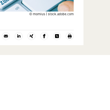
© momius | stock.adobe.com