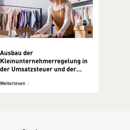
Ausbau der
Kleinunternehmerregelung in
der Umsatzsteuer und der
Kleinunternehmerpauschalieru
Weiterlesen
ng in der Einkommensteuer