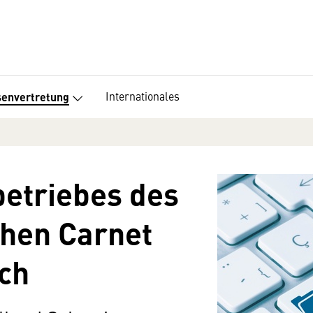
Internationales
senvertretung
betriebes des
chen Carnet
ich