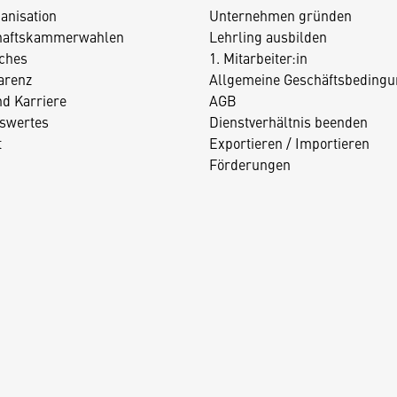
anisation
Unternehmen gründen
haftskammerwahlen
Lehrling ausbilden
iches
1. Mitarbeiter:in
arenz
Allgemeine Geschäftsbedingu
nd Karriere
AGB
swertes
Dienstverhältnis beenden
t
Exportieren / Importieren
Förderungen