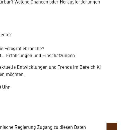
pürbar? Welche Chancen oder Herausforderungen
heute?
die Fotografiebranche?
kt – Erfahrungen und Einschätzungen
r aktuelle Entwicklungen und Trends im Bereich KI
hen möchten.
mung
0 Uhr
rnen Inhalt anzeigen. Dafür benötigen wir
owser personenbezogene technische Daten zu
mit US-amerikanischen Anbietern austauscht.
EU-Datenschutzrecht angemessenen Schutzniveau
nische Regierung Zugang zu diesen Daten