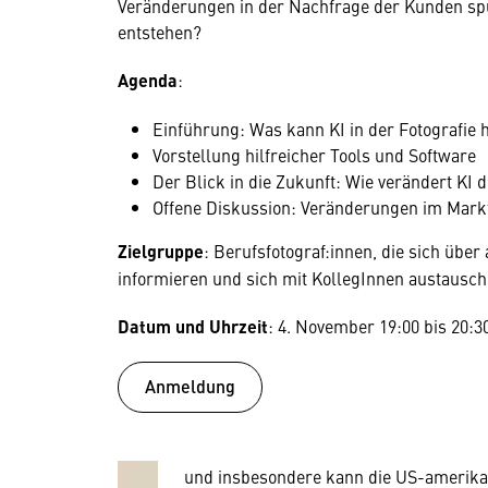
Veränderungen in der Nachfrage der Kunden s
entstehen?
Agenda
:
Einführung: Was kann KI in der Fotografie 
Vorstellung hilfreicher Tools und Software
Der Blick in die Zukunft: Wie verändert KI 
Offene Diskussion: Veränderungen im Mar
Zielgruppe
: Berufsfotograf:innen, die sich übe
informieren und sich mit KollegInnen austausc
Wir benötigen Ihre Zustim
Datum und Uhrzeit
: 4. November 19:00 bis 20:3
Hier würden wir Ihnen gerne einen exte
Anmeldung
allerdings Ihre Zustimmung, da Ihr Br
Geräten und Nutzerverhalten mitunter 
Diese Daten unterliegen keinem dem 
und insbesondere kann die US-amerika