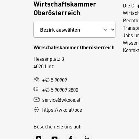
Wirtschaftskammer
Die Org
Oberösterreich
Wirtsc
Rechtl
Transp
Jobs u
Wissen
Wirtschaftskammer Oberösterreich
Kontak
Hessenplatz 3
4020 Linz
D
+43 5 90909
i
+43 5 90909 2800
e
service@wkooe.at
s
https://wko.at/ooe
e
S
Besuchen Sie uns auf:
e
it