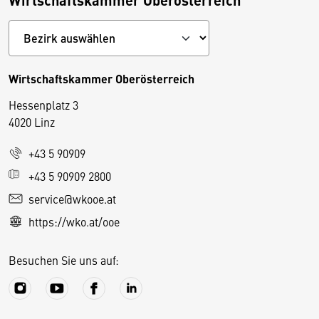
Wirtschaftskammer Oberösterreich
Hessenplatz 3
4020 Linz
+43 5 90909
D
+43 5 90909 2800
i
service@wkooe.at
e
https://wko.at/ooe
s
e
Besuchen Sie uns auf:
S
e
it