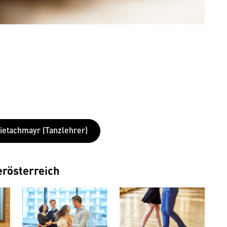
ietachmayr (Tanzlehrer)
erösterreich