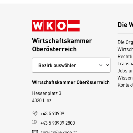
Die 
Wirtschaftskammer
Die Org
Oberösterreich
Wirtsc
Rechtl
Transp
Jobs u
Wissen
Wirtschaftskammer Oberösterreich
Kontak
Hessenplatz 3
4020 Linz
D
+43 5 90909
i
+43 5 90909 2800
e
service@wkooe.at