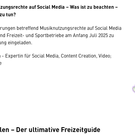
ungsrechte auf Social Media – Was ist zu beachten –
 zu tun?
erungen betreffend Musiknutzungsrechte auf Social Media
and Freizeit- und Sportbetriebe am Anfang Juli 2025 zu
ung eingeladen.
- Expertin für Social Media, Content Creation, Video;
e
mung
rnen Inhalt anzeigen. Dafür benötigen wir
owser personenbezogene technische Daten zu
llen – Der ultimative Freizeitguide
mit US-amerikanischen Anbietern austauscht.