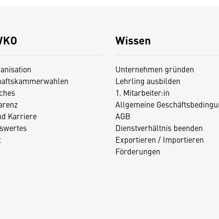
WKO
Wissen
anisation
Unternehmen gründen
haftskammerwahlen
Lehrling ausbilden
iches
1. Mitarbeiter:in
arenz
Allgemeine Geschäftsbedingu
nd Karriere
AGB
swertes
Dienstverhältnis beenden
t
Exportieren / Importieren
Förderungen