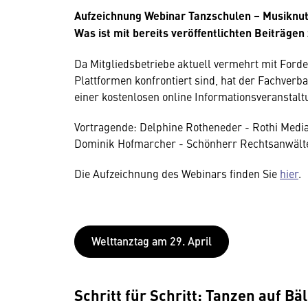
Aufzeichnung Webinar Tanzschulen – Musiknutz
Was ist mit bereits veröffentlichten Beiträgen
Da Mitgliedsbetriebe aktuell vermehrt mit Ford
Plattformen konfrontiert sind, hat der Fachverb
einer kostenlosen online Informationsveranstalt
Vortragende: Delphine Rotheneder - Rothi Media 
Dominik Hofmarcher - Schönherr Rechtsanwält
Die Aufzeichnung des Webinars finden Sie
hier
.
Wir benötigen Ihre Zustim
Welttanztag am 29. April
Hier würden wir Ihnen gerne einen exte
allerdings Ihre Zustimmung, da Ihr Br
Schritt für Schritt: Tanzen auf Bä
Geräten und Nutzerverhalten mitunter 