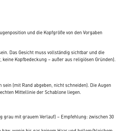
Augenposition und die Kopfgröße von den Vorgaben
ein. Das Gesicht muss vollständig sichtbar und die
er, keine Kopfbedeckung – außer aus religiösen Gründen).
sein (mit Rand abgeben, nicht schneiden). Die Augen
hten Mittellinie der Schablone liegen.
rbig grau mit grauem Verlauf) – Empfehlung: zwischen 30
n bzw. wenig bis gar keinem Haar und hellem/bleichem