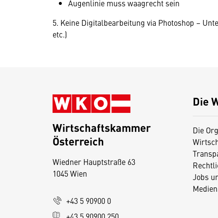
Augenlinie muss waagrecht sein
5. Keine Digitalbearbeitung via Photoshop – Un
etc.)
Die 
Wirtschaftskammer
Die Org
Österreich
Wirtsc
D
Transp
Wiedner Hauptstraße 63
i
Rechtl
1045 Wien
Jobs u
e
Medien
s
+43 5 90900 0
e
+43 5 90900 250
S