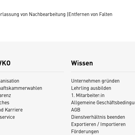
terlassung von Nachbearbeitung (Entfernen von Falten
WKO
Wissen
anisation
Unternehmen gründen
haftskammerwahlen
Lehrling ausbilden
arenz
1. Mitarbeiter:in
iches
Allgemeine Geschäftsbedingu
nd Karriere
AGB
service
Dienstverhältnis beenden
Exportieren / Importieren
Förderungen