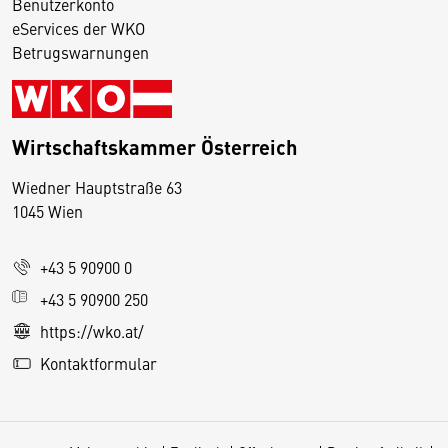
Benutzerkonto
eServices der WKO
Betrugswarnungen
Wirtschaftskammer Österreich
Wiedner Hauptstraße 63
D
1045 Wien
i
e
+43 5 90900 0
s
e
+43 5 90900 250
S
https://wko.at/
e
Kontaktformular
it
e
v