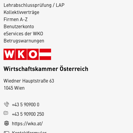
Lehrabschlussprüfung / LAP
Kollektivverträge
Firmen A-Z
Benutzerkonto
eServices der WKO
Betrugswarnungen
Wirtschaftskammer Österreich
Wiedner Hauptstraße 63
D
1045 Wien
i
e
+43 5 90900 0
s
e
+43 5 90900 250
S
https://wko.at/
e
Kontaktformular