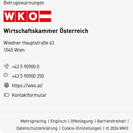
Betrugswarnungen
Wirtschaftskammer Österreich
Wiedner Hauptstraße 63
D
1045 Wien
i
e
+43 5 90900 0
s
e
+43 5 90900 250
S
https://wko.at/
e
Kontaktformular
it
e
v
Mehrsprachig
Englisch
Offenlegung
Barrierefreiheit
e
Datenschutzerklärung
Cookie-Einstellungen
© 2026 WKO
r