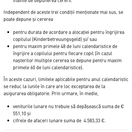
înainte de depunerea cererii.
Independent de aceste trei condiţii menţionate mai sus, se
poate depune şi cererea
pentru durata de acordare a alocaţiei pentru îngrijirea
copilului (Kinderbetreuungsgeld) şi/ sau
pentru maxim primele 48 de luni calendaristice de
îngrijire a copilului pentru fiecare copil (în cazul
naşterilor multiple cererea se depune pentru maxim
primele 60 de luni calendaristice).
În aceste cazuri, limitele aplicabile pentru anul calendaristic
se reduc la lunile în care are loc exceptarea de la
asigurarea obligatorie. Prin urmare, în medie,
veniturile lunare nu trebuie să depăşească suma de €
551,10 şi
cifrele de afaceri lunare suma de 4.583,33 €.