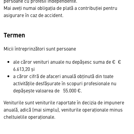
persoane cu profesii independente.
Mai aveţi numai obligaţia de plată a contribuţiei pentru
asigurare în caz de accident.
Termen
Micii întreprinzători sunt persoane
ale căror venituri anuale nu depăşesc suma de € €
6.613,20 şi
a căror cifră de afaceri anuală obţinută din toate
activităţile desfăşurate în scopuri profesionale nu
depăşeşte valoarea de 55.000 €.
Veniturile sunt veniturile raportate în decizia de impunere
anuală, adică (mai simplu), veniturile operaţionale minus
cheltuielile operaţionale.