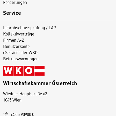
Förderungen
Service
Lehrabschlussprüfung / LAP
Kollektivverträge
Firmen A-Z
Benutzerkonto
eServices der WKO
Betrugswarnungen
Wirtschaftskammer Österreich
Wiedner Hauptstraße 63
D
1045 Wien
i
e
+43 5 90900 0
s