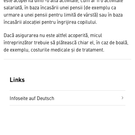
este acoperită dintr-o altă activitate, cum ar fi o activitate
salariată, în baza încasării unei pensii (de exemplu ca
urmare a unei pensii pentru limită de vârstă) sau în baza
încasării alocaţiei pentru îngrijirea copilului.
Dacă asigurarea nu este altfel acoperită, micul
întreprinzător trebuie să plătească chiar el, în caz de boală,
de exemplu, costurile medicale şi de tratament.
Links
Infoseite auf Deutsch