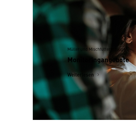
Müller und Mischfuttererzeuger
Monitoringangebote
Weiterlesen