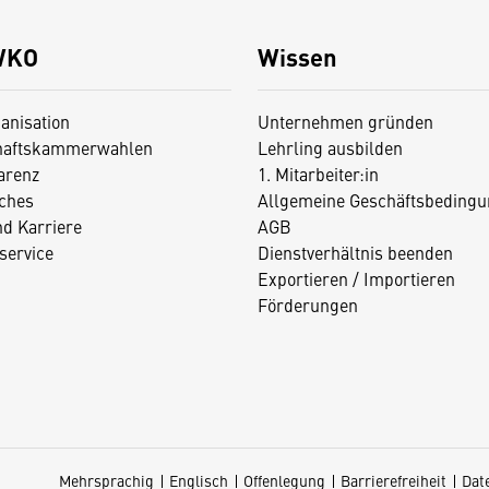
WKO
Wissen
anisation
Unternehmen gründen
haftskammerwahlen
Lehrling ausbilden
arenz
1. Mitarbeiter:in
iches
Allgemeine Geschäftsbedingu
nd Karriere
AGB
service
Dienstverhältnis beenden
Exportieren / Importieren
Förderungen
Mehrsprachig
Englisch
Offenlegung
Barrierefreiheit
Dat