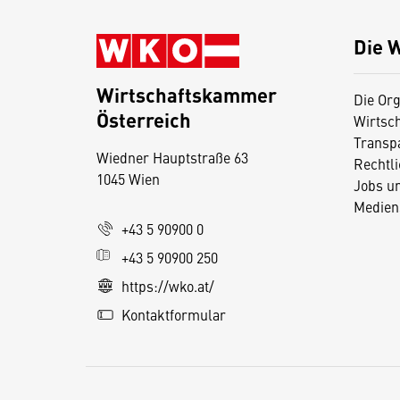
Die 
Wirtschaftskammer
Die Org
Österreich
Wirtsc
D
Transp
Wiedner Hauptstraße 63
i
Rechtl
1045 Wien
Jobs u
e
Medien
s
+43 5 90900 0
e
+43 5 90900 250
S
e
https://wko.at/
it
Kontaktformular
e
v
e