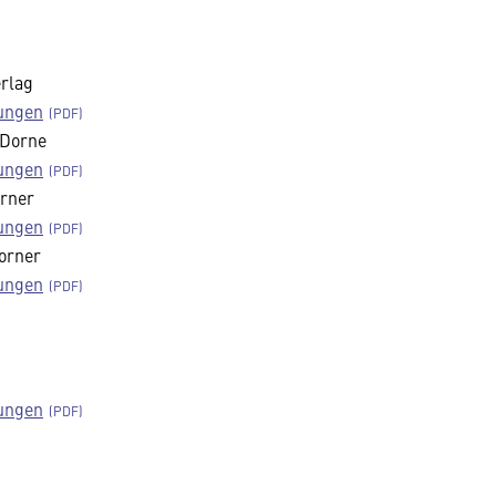
erlag
sungen
 Dorne
sungen
orner
sungen
orner
sungen
sungen