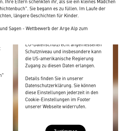
n. Ihre Eltern schenkten ihr, als sie ein kleines Mädchen
Zustimmung, da Ihr Browser
hichtenbuch". Sie begann es zu füllen. Im Laufe der
personenbezogene technische Daten
hten, längere Geschichten für Kinder.
zu Geräten und Nutzerverhalten
mitunter mit US-amerikanischen
n und Sagen - Wettbewerb der Arge Alp zum
Anbietern austauscht.
Diese Daten unterliegen keinem dem
EU-Datenschutzrecht angemessenen
t
Schutzniveau und insbesondere kann
die US-amerikanische Regierung
Zugang zu diesen Daten erlangen.
n"
Details finden Sie in unserer
Datenschutzerklärung. Sie können
diese Einstellungen jederzeit in den
Cookie-Einstellungen im Footer
unserer Webseite widerrufen.