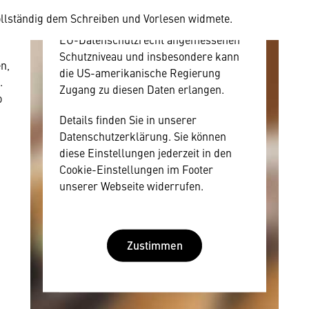
Anbietern austauscht.
vollständig dem Schreiben und Vorlesen widmete.
Diese Daten unterliegen keinem dem
EU-Datenschutzrecht angemessenen
Schutzniveau und insbesondere kann
en,
die US-amerikanische Regierung
.
Zugang zu diesen Daten erlangen.
o
Details finden Sie in unserer
Datenschutzerklärung. Sie können
diese Einstellungen jederzeit in den
Cookie-Einstellungen im Footer
unserer Webseite widerrufen.
Zustimmen