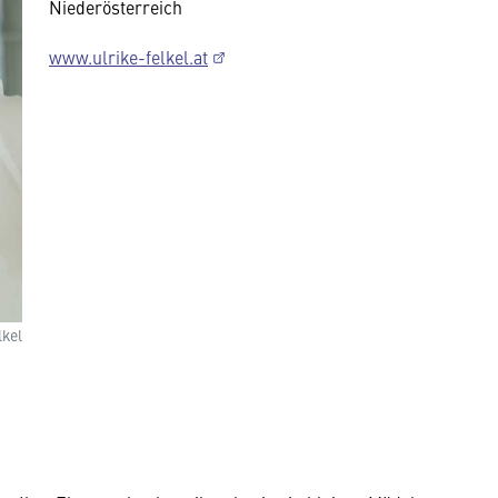
Niederösterreich
www.ulrike-felkel.at
lkel
Wir benötigen Ihre
Zustimmung
Hier würden wir Ihnen gerne einen
externen Inhalt anzeigen. Dafür
benötigen wir allerdings Ihre