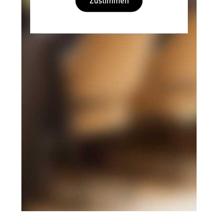
Zustimmen
Wir benötigen Ihre
Zustimmung
Hier würden wir Ihnen gerne einen
externen Inhalt anzeigen. Dafür
benötigen wir allerdings Ihre
Zustimmung, da Ihr Browser
personenbezogene technische Daten
zu Geräten und Nutzerverhalten
mitunter mit US-amerikanischen