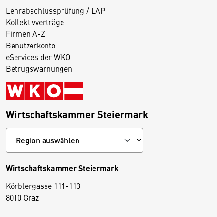
Lehrabschlussprüfung / LAP
Kollektivverträge
Firmen A-Z
Benutzerkonto
eServices der WKO
Betrugswarnungen
Wirtschaftskammer Steiermark
Wirtschaftskammer Steiermark
Körblergasse 111-113
D
8010 Graz
i
e