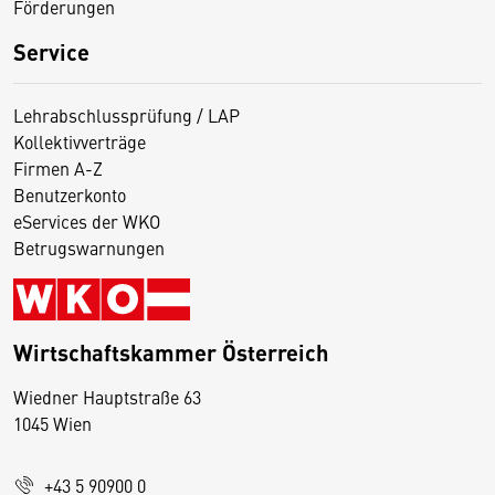
Förderungen
Service
Lehrabschlussprüfung / LAP
Kollektivverträge
Firmen A-Z
Benutzerkonto
eServices der WKO
Betrugswarnungen
Wirtschaftskammer Österreich
Wiedner Hauptstraße 63
D
1045 Wien
i
e
+43 5 90900 0
s