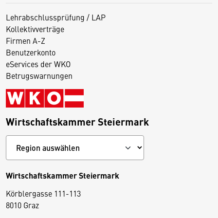
Lehrabschlussprüfung / LAP
Kollektivverträge
Firmen A-Z
Benutzerkonto
eServices der WKO
Betrugswarnungen
Wirtschaftskammer Steiermark
Wirtschaftskammer Steiermark
Körblergasse 111-113
D
8010 Graz
i