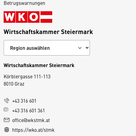
Betrugswarnungen
Wirtschaftskammer Steiermark
Wirtschaftskammer Steiermark
Körblergasse 111-113
D
8010 Graz
i
e
+43 316 601
s
e
+43 316 601 361
S
office@wkstmk.at
e
https://wko.at/stmk
it