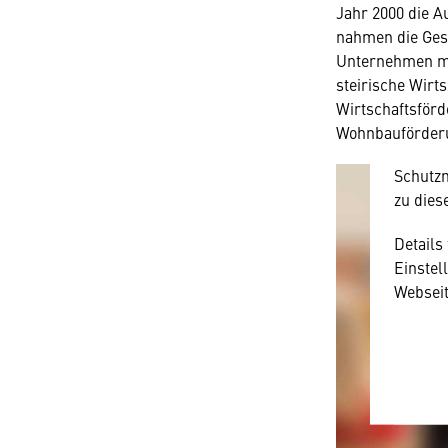
Wir 
Jahr 2000 die A
nahmen die Ges
Hier wü
Unternehmen mit
wir all
steirische Wirt
technis
Wirtschaftsförd
amerika
Wohnbauförderu
Diese 
Schutzn
zu dies
Details
Einstel
Webseit