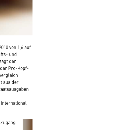
2010 von 1,6 auf
afts- und
sagt der
 der Pro-Kopf-
vergleich
t aus der
ötigen
Staatsausgaben
international
nen
 Zugang