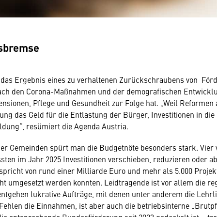
nsbremse
em das Ergebnis eines zu verhaltenen Zurückschraubens von Fö
ach den Corona-Maßnahmen und der demografischen Entwicklu
nsionen, Pflege und Gesundheit zur Folge hat. „Weil Reformen 
ung das Geld für die Entlastung der Bürger, Investitionen in die
ldung“, resümiert die Agenda Austria.
er Gemeinden spürt man die Budgetnöte besonders stark. Vier 
en im Jahr 2025 Investitionen verschieben, reduzieren oder a
richt von rund einer Milliarde Euro und mehr als 5.000 Projekt
ht umgesetzt werden konnten. Leidtragende ist vor allem die re
 entgehen lukrative Aufträge, mit denen unter anderem die Lehr
 Fehlen die Einnahmen, ist aber auch die betriebsinterne „Brutpf
ie entsprechende Bundesförderung seit 2023 gedeckelt ist – trot