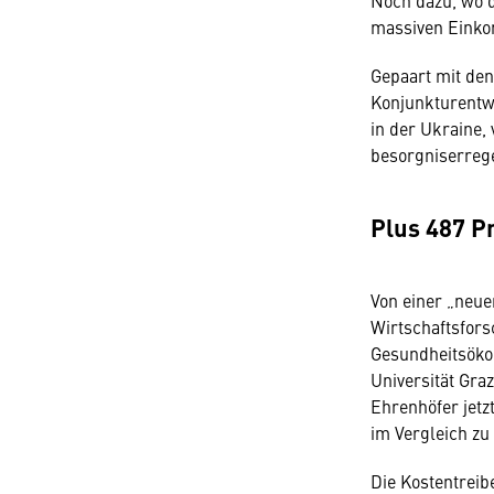
massiven Einko
Gepaart mit den
Konjunkturentwi
in der Ukraine,
besorgniserreg
Plus 487 P
Von einer „neu
Wirtschaftsfor
Gesundheitsöko
Universität Gra
Ehrenhöfer jetz
im Vergleich z
Die Kostentreib