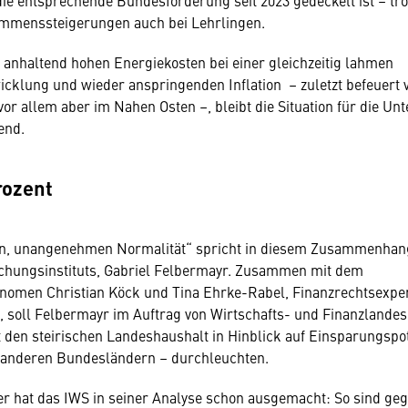
mmenssteigerungen auch bei Lehrlingen.
 anhaltend hohen Energiekosten bei einer gleichzeitig lahmen
cklung und wieder anspringenden Inflation – zuletzt befeuert 
 vor allem aber im Nahen Osten –, bleibt die Situation für die U
end.
rozent
en, unangenehmen Normalität“ spricht in diesem Zusammenhan
schungsinstituts, Gabriel Felbermayr. Zusammen mit dem
nomen Christian Köck und Tina Ehrke-Rabel, Finanzrechtsexper
z, soll Felbermayr im Auftrag von Wirtschafts- und Finanzlandes
t den steirischen Landeshaushalt in Hinblick auf Einsparungspo
u anderen Bundesländern – durchleuchten.
er hat das IWS in seiner Analyse schon ausgemacht: So sind g