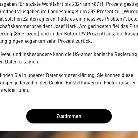
benötigen Ihre Zustimmung
usgaben für soziale Wohlfahrt bis 2024 um 487 (!) Prozent gestie
undheitsausgaben im Landesbudget um 382 Prozent zu. „Würde
rden wir Ihnen gerne einen externen Inhalt anzeigen. Dafür ben
 solchen Zahlen agieren, hätte es ein massives Problem“, beto
erdings Ihre Zustimmung, da Ihr Browser personenbezogene
schaftskammerpräsident Jo­sef Herk. Am geringsten fiel das Plus
che Daten zu Geräten und Nutzerverhalten mitunter mit US-
erung (85 Prozent) und in der Kultur (79 Prozent) aus; die Ausga
nischen Anbietern austauscht.
ng gingen sogar um zehn Prozent zurück.
Daten unterliegen keinem dem EU-Datenschutzrecht angemesse
iveau und insbesondere kann die US-amerikanische Regierung
en Daten erlangen.
 finden Sie in unserer Datenschutzerklärung. Sie können diese
lungen jederzeit in den Cookie-Einstellungen im Footer unserer
e widerrufen.
Zustimmen