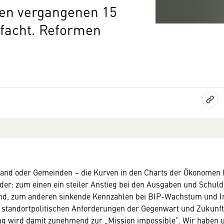
den vergangenen 15
ifacht. Reformen
benötigen Ihre Zustimmung
Land oder Gemeinden – die Kurven in den Charts der Ökonomen
der: zum einen ein steiler Anstieg bei den Ausgaben und Schul
rden wir Ihnen gerne einen externen Inhalt anzeigen. Dafür ben
and, zum anderen sinkende Kennzahlen bei BIP-Wachstum und In
erdings Ihre Zustimmung, da Ihr Browser personenbezogene
n standortpolitischen Anforderungen der Gegenwart und Zukunf
che Daten zu Geräten und Nutzerverhalten mitunter mit US-
ng wird damit zunehmend zur „Mission impossible“. Wir haben 