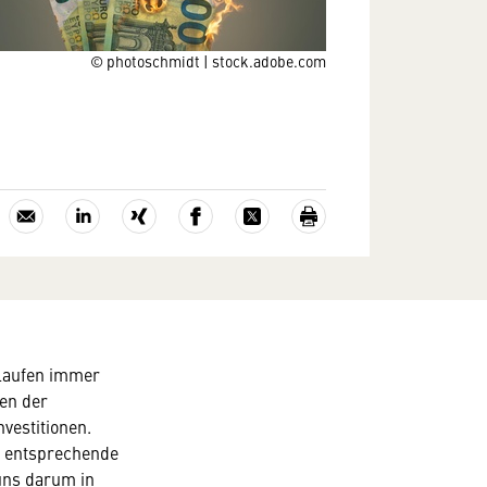
© photoschmidt | stock.adobe.com
 laufen immer
den der
ötigen
vestitionen.
t entsprechende
uns darum in