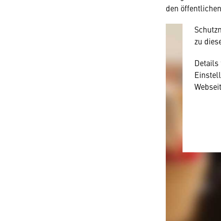
amerika
den öffentliche
Diese 
Schutzn
zu dies
Details
Einstel
Webseit