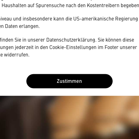
nischen Anbietern austauscht.
n Haushalten auf Spurensuche nach den Kostentreibern begeben
Daten unterliegen keinem dem EU-Datenschutzrecht angemesse
iveau und insbesondere kann die US-amerikanische Regierung
en Daten erlangen.
 finden Sie in unserer Datenschutzerklärung. Sie können diese
lungen jederzeit in den Cookie-Einstellungen im Footer unserer
e widerrufen.
Zustimmen