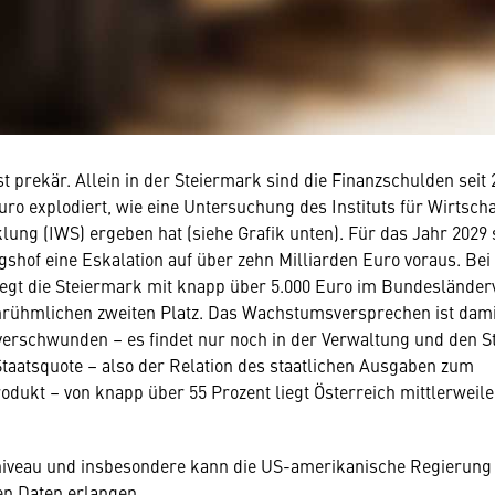
t prekär. Allein in der Steiermark sind die Finanzschulden seit 
Euro explodiert, wie eine Untersuchung des Instituts für Wirtsch
lung (IWS) ergeben hat (siehe Grafik unten). Für das Jahr 2029 
hof eine Eskalation auf über zehn Milliarden Euro voraus. Bei
benötigen Ihre Zustimmung
egt die Steiermark mit knapp über 5.000 Euro im Bundesländer
nrühmlichen zweiten Platz. Das Wachstumsversprechen ist dami
rden wir Ihnen gerne einen externen Inhalt anzeigen. Dafür ben
verschwunden – es findet nur noch in der Verwaltung und den 
erdings Ihre Zustimmung, da Ihr Browser personenbezogene
r Staatsquote – also der Relation des staatlichen Ausgaben zum
che Daten zu Geräten und Nutzerverhalten mitunter mit US-
odukt – von knapp über 55 Prozent liegt Österreich mittlerweile 
nischen Anbietern austauscht.
Daten unterliegen keinem dem EU-Datenschutzrecht angemesse
iveau und insbesondere kann die US-amerikanische Regierung
en Daten erlangen.