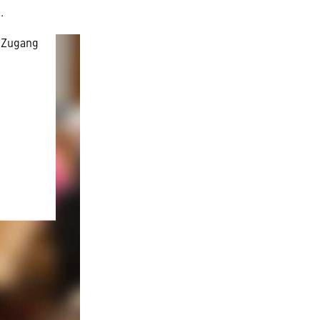
.
nen
 Zugang