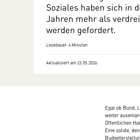
Soziales haben sich in 
Jahren mehr als verdre
werden gefordert.
Lesedauer: 4 Minuten
Aktualisiert am 22.05.2026
Wir 
Egal ob Bund, 
weiter auseinan
Hier wü
Öffentlichen H
wir all
Eine solide, de
technis
Budgeterstellu