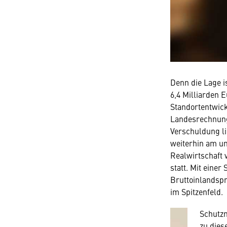
Denn die Lage is
6,4 Milliarden 
Standortentwick
Landesrechnungs
Wir 
Verschuldung li
weiterhin am u
Hier wü
Realwirtschaft 
wir all
statt. Mit eine
technis
Bruttoinlandspr
amerika
im Spitzenfeld.
Diese 
Schutzn
zu dies