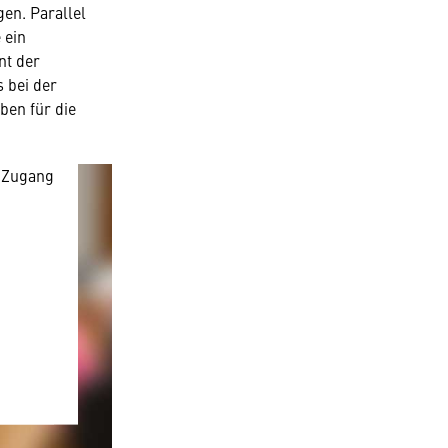
gen. Parallel
 ein
ötigen
nt der
 bei der
ben für die
nen
 Zugang