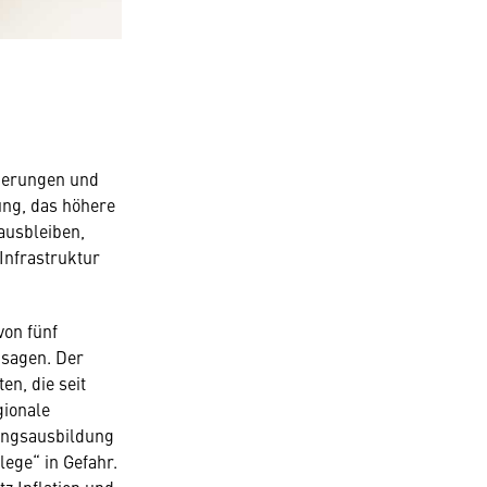
rderungen und
ng, das höhere
ausbleiben,
 Infrastruktur
von fünf
bsagen. Der
en, die seit
gionale
lingsausbildung
lege“ in Gefahr.
z Inflation und