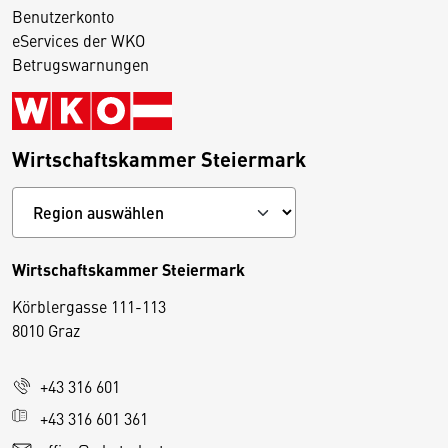
Benutzerkonto
eServices der WKO
Betrugswarnungen
Wirtschaftskammer Steiermark
Wirtschaftskammer Steiermark
Körblergasse 111-113
D
8010 Graz
i
e
+43 316 601
s
e
+43 316 601 361
S