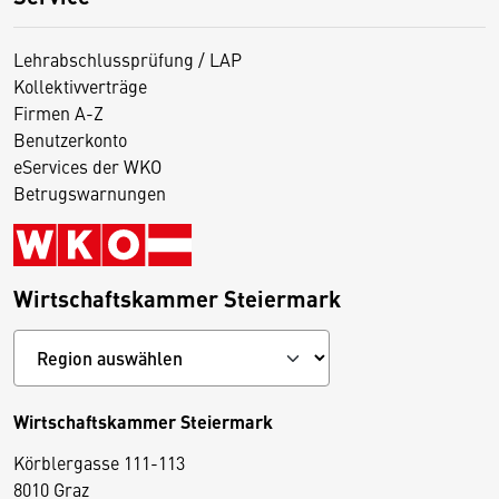
Lehrabschlussprüfung / LAP
Kollektivverträge
Firmen A-Z
Benutzerkonto
eServices der WKO
Betrugswarnungen
Wirtschaftskammer Steiermark
Wirtschaftskammer Steiermark
Körblergasse 111-113
D
8010 Graz
i