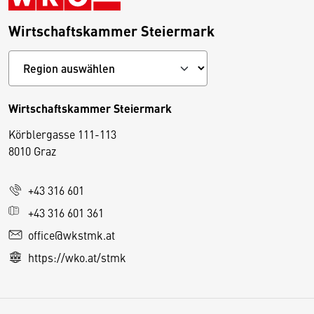
Wirtschaftskammer Steiermark
Wirtschaftskammer Steiermark
Körblergasse 111-113
D
8010 Graz
i
e
+43 316 601
s
e
+43 316 601 361
S
office@wkstmk.at
e
https://wko.at/stmk
it
e
v