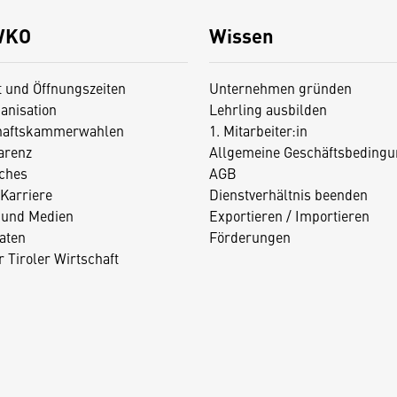
WKO
Wissen
t und Öffnungszeiten
Unternehmen gründen
anisation
Lehrling ausbilden
haftskammerwahlen
1. Mitarbeiter:in
arenz
Allgemeine Geschäftsbedingu
iches
AGB
Karriere
Dienstverhältnis beenden
 und Medien
Exportieren / Importieren
aten
Förderungen
 Tiroler Wirtschaft