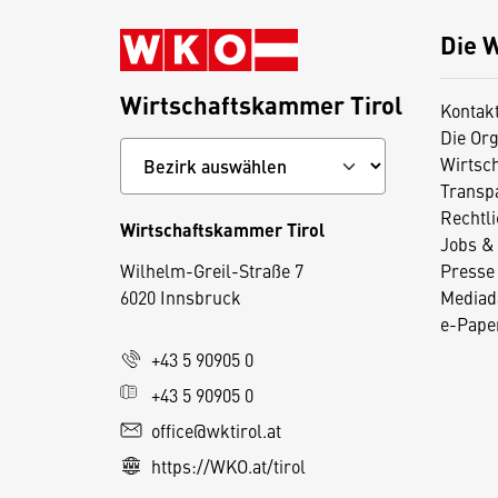
Die 
Wirtschaftskammer Tirol
Kontak
Die Org
Wirtsc
Transp
Rechtl
Wirtschaftskammer Tirol
Jobs & 
D
Wilhelm-Greil-Straße 7
Presse
i
6020 Innsbruck
Mediad
e
e-Paper
s
+43 5 90905 0
e
+43 5 90905 0
S
e
office@wktirol.at
it
https://WKO.at/tirol
e