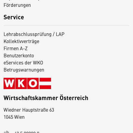
Förderungen
Service
Lehrabschlussprüfung / LAP
Kollektivverträge
Firmen A-Z
Benutzerkonto
eServices der WKO
Betrugswarnungen
Wirtschaftskammer Österreich
Wiedner Hauptstraße 63
D
1045 Wien
i
e