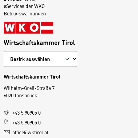
eServices der WKO
Betrugswarnungen
Wirtschaftskammer Tirol
Wirtschaftskammer Tirol
Wilhelm-Greil-Straße 7
D
6020 Innsbruck
i
e
+43 5 90905 0
s
e
+43 5 90905 0
S
office@wktirol.at