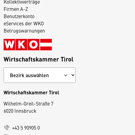
Kollektivverträge
Firmen A-Z
Benutzerkonto
eServices der WKO
Betrugswarnungen
Wirtschaftskammer Tirol
Wirtschaftskammer Tirol
Wilhelm-Greil-Straße 7
D
6020 Innsbruck
i
e
+43 5 90905 0
s