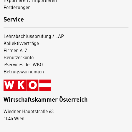
Förderungen
Service
Lehrabschlussprüfung / LAP
Kollektivverträge
Firmen A-Z
Benutzerkonto
eServices der WKO
Betrugswarnungen
Wirtschaftskammer Österreich
Wiedner Hauptstraße 63
D
1045 Wien
i
e