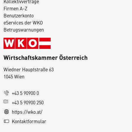
Kollektivverträge
Firmen A-Z
Benutzerkonto
eServices der WKO
Betrugswarnungen
Wirtschaftskammer Österreich
Wiedner Hauptstraße 63
D
1045 Wien
i
e
+43 5 90900 0
s
e
+43 5 90900 250
S
https://wko.at/
e
Kontaktformular
it