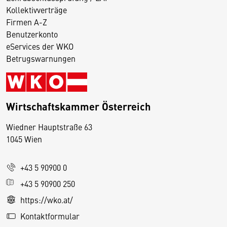
Kollektivverträge
Firmen A-Z
Benutzerkonto
eServices der WKO
Betrugswarnungen
Wirtschaftskammer Österreich
Wiedner Hauptstraße 63
D
1045 Wien
i
e
+43 5 90900 0
s
e
+43 5 90900 250
S
https://wko.at/
e
Kontaktformular
it